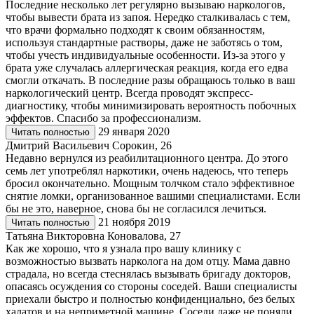
Последние несколько лет регулярно вызываю наркологов,
чтобы вывести брата из запоя. Нередко сталкивалась с тем,
что врачи формально подходят к своим обязанностям,
используя стандартные растворы, даже не заботясь о том,
чтобы учесть индивидуальные особенности. Из-за этого у
брата уже случалась аллергическая реакция, когда его едва
смогли откачать. В последние разы обращаюсь только в ваш
наркологический центр. Всегда проводят экспресс-
диагностику, чтобы минимизировать вероятность побочных
эффектов. Спасибо за профессионализм.
29 января 2020
Читать полностью
Дмитрий Васильевич Сорокин, 26
Недавно вернулся из реабилитационного центра. До этого
семь лет употреблял наркотики, очень надеюсь, что теперь
бросил окончательно. Мощным толчком стало эффективное
снятие ломки, организованное вашими специалистами. Если
бы не это, наверное, снова бы не согласился лечиться.
21 ноября 2019
Читать полностью
Татьяна Викторовна Коновалова, 27
Как же хорошо, что я узнала про вашу клинику с
возможностью вызвать нарколога на дом отцу. Мама давно
страдала, но всегда стеснялась вызывать бригаду докторов,
опасаясь осуждения со стороны соседей. Ваши специалисты
приехали быстро и полностью конфиденциально, без белых
халатов и на неприметной машине. Соседи даже не поняли,