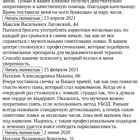
запои. Только в вашей клинике получил действительно
оперативную и качественную помощь, благодаря капельнице.
Врачи поставили меня на ноги буквально за пару часов.
23 апреля 2021
Читать полностью
Максим Васильевич Лаговский, 44
Пытался бросить употреблять наркотики несколько раз, но
каждый раз срывался в самом начале, так как не мог
справиться с мучительными симптомами ломки. В вашем
центре столкнулся с профессионалами, которые подобрали
оптимальные препараты для медикаментозной терапии.
Спасибо вашему психологу, который вселил в меня
уверенность.
15 февраля 2021
Читать полностью
Наталия Александровна Махина, 66
Вчера поставила свечку за Ваших врачей, так как они помогли
спасти моего сына, который стал наркоманом. Когда он в
очередной раз столкнулся с ломкой, страдал так, что я думала
мое сердце не выдержит. Оказалось, что мучения можно
оперативно снять, если использовать метод УБОД. Раньше
всегда назначали стандартную детоксикацию, а теперь сняли
симптомы ломки за несколько часов, пока мой мальчик был
под наркозом. Надеюсь, с таким профессиональным подходом
к лечению удастся вовсе победить наркозависимость.
2 июня 2020
Читать полностью
Наталия Вадимовна Ковалева, 31