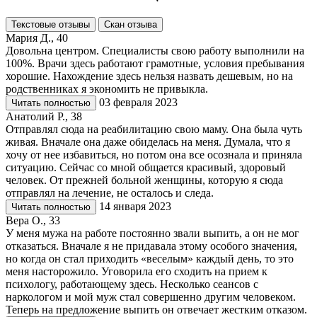
Текстовые отзывы
Скан отзыва
Мария Д., 40
Довольна центром. Специалисты свою работу выполнили на
100%. Врачи здесь работают грамотные, условия пребывания
хорошие. Нахождение здесь нельзя назвать дешевым, но на
родственниках я экономить не привыкла.
03 февраля 2023
Читать полностью
Анатолий Р., 38
Отправлял сюда на реабилитацию свою маму. Она была чуть
живая. Вначале она даже обиделась на меня. Думала, что я
хочу от нее избавиться, но потом она все осознала и приняла
ситуацию. Сейчас со мной общается красивый, здоровый
человек. От прежней больной женщины, которую я сюда
отправлял на лечение, не осталось и следа.
14 января 2023
Читать полностью
Вера О., 33
У меня мужа на работе постоянно звали выпить, а он не мог
отказаться. Вначале я не придавала этому особого значения,
но когда он стал приходить «веселым» каждый день, то это
меня насторожило. Уговорила его сходить на прием к
психологу, работающему здесь. Несколько сеансов с
наркологом и мой муж стал совершенно другим человеком.
Теперь на предложение выпить он отвечает жестким отказом.