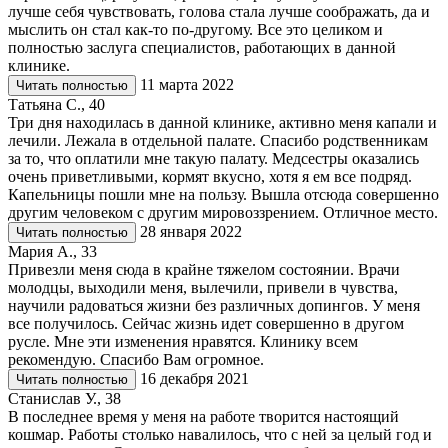
лучше себя чувствовать, голова стала лучше соображать, да и
мыслить он стал как-то по-другому. Все это целиком и
полностью заслуга специалистов, работающих в данной
клинике.
11 марта 2022
Читать полностью
Татьяна С., 40
Три дня находилась в данной клинике, активно меня капали и
лечили. Лежала в отдельной палате. Спасибо родственникам
за то, что оплатили мне такую палату. Медсестры оказались
очень приветливыми, кормят вкусно, хотя я ем все подряд.
Капельницы пошли мне на пользу. Вышла отсюда совершенно
другим человеком с другим мировоззрением. Отличное место.
28 января 2022
Читать полностью
Мария А., 33
Привезли меня сюда в крайне тяжелом состоянии. Врачи
молодцы, выходили меня, вылечили, привели в чувства,
научили радоваться жизни без различных допингов. У меня
все получилось. Сейчас жизнь идет совершенно в другом
русле. Мне эти изменения нравятся. Клинику всем
рекомендую. Спасибо Вам огромное.
16 декабря 2021
Читать полностью
Станислав У., 38
В последнее время у меня на работе творится настоящий
кошмар. Работы столько навалилось, что с ней за целый год и