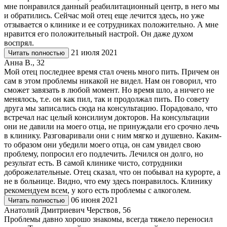
мне понравился данный реабилитационный центр, в него мы
и обратились. Сейчас мой отец еще лечится здесь, но уже
отзывается о клинике и ее сотрудниках положительно. А мне
нравится его положительный настрой. Он даже духом
воспрял.
21 июля 2021
Читать полностью
Анна В., 32
Мой отец последнее время стал очень много пить. Причем он
сам в этом проблемы никакой не видел. Нам он говорил, что
сможет завязать в любой момент. Но время шло, а ничего не
менялось, т.е. он как пил, так и продолжал пить. По совету
друга мы записались сюда на консультацию. Порадовало, что
встречал нас целый консилиум докторов. На консультации
они не давили на моего отца, не принуждали его срочно лечь
в клинику. Разговаривали они с ним мягко и душевно. Каким-
то образом они убедили моего отца, он сам увидел свою
проблему, попросил его подлечить. Лечился он долго, но
результат есть. В самой клинике чисто, сотрудники
доброжелательные. Отец сказал, что он побывал на курорте, а
не в больнице. Видно, что ему здесь понравилось. Клинику
рекомендуем всем, у кого есть проблемы с алкоголем.
06 июня 2021
Читать полностью
Анатолий Дмитриевич Черствов, 56
Проблемы давно хорошо знакомы, всегда тяжело переносил