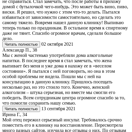
не справиться. Стал замечать, что после работы я прихожу
домой с бутылочкой чего-нибудь. Это может быть вино, пиво,
виски. Я решил, что нужно с этим что-то делать. Пытался
избавиться от зависимости самостоятельно, но сделать это
самому тяжело. Вовремя нашел данную клинику! Выпиваю
теперь только по праздникам. В остальное время к спиртному
даже не тянет. Спасибо огромное врачам, сделали большое
дело.
02 октября 2021
Читать полностью
Александр П., 38
Мы с женой частенько употребляли дома алкогольные
напитки. В последнее время я стал замечать, что жена
выпивает без меня и уже дома я нахожу ее в «веселом
состоянии». Я пытался с ней поговорить, но она в этом
особой проблемы не видела. Пошли мы с ней на
консультацию в данную клинику. Пришлось посещать
несколько раз, но это стоило того. Конечно, женский
алкоголизм – штука серьезная, но вместе мы смогли его
победить. Всем сотрудникам центра огромное спасибо за то,
что помогли сохранить нашу семью.
13 сентября 2021
Читать полностью
Ирина Г., 34
Мой отец пережил серьезный инсульт. Требовалось срочно
поместить его в клинику на восстановление. Пересмотрела
много разных сайтов, изучила все отзывы о них. По отзывам