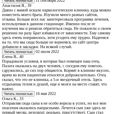
11 сентября 2022
Читать полностью
Анастасия Я., 39
Давно с мамой искали наркологическую клинику, куда можно
поместить моего брата. Изучили много разных сайтов,
отзывы. Больше всех нас заинтересовала программа лечения,
используемая в данном стационаре. Именно после ее
изучения мы и решили обратиться сюда. Не пожалели о своем
решении ни разу. Брат избавился от зависимости. Ему самому
здесь очень понравилось, хотя угодить ему трудно. Надеемся
на то, что мы сюда больше не вернемся, но сайт центра
добавили в закладки. На всякий случай.
02 июля 2022
Читать полностью
Елена В., 40
Порадовали условия, в которые был помещен наш отец.
Палата оказалась на двух человек, с соседом ему повезло,
сдружились, до сих пор общаются. Кормят в клинике вкусно,
врачи ко всем пациентам относятся доброжелательно. Отец
сказал, что это не клиника, а 5-и звездочный отель. Здесь
отдыхаешь телом и душой, еще и мозги на место ставят, что
важно.
16 мая 2022
Читать полностью
Ольга К., 33
Отправляя сюда сына я не особо верила в успех, но все мои
опасения оказались напрасными. Лечится сын уже здесь не
первый месяц, результат, реально, присутствует. Сын стал