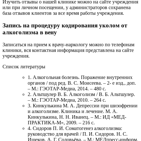
Изучить отзывы о нашей клинике можно на сайте учреждения
или при личном посещении, у администраторов сохранена
база отзывов клиентов за все время работы учреждения.
Запись на процедуру кодирования уколом от
алкоголизма в вену
Записаться на прием к врачу-наркологу можно по телефонам
клиники, вся контактная информация представлена на сайте
учреждения.
Список литературы
1. Алкогольная болезнь. Поражение внутренних
органов / под ред. В. С. Моисеева. – 2- е изд., доп.
– М.: ГЭОТАР-Медиа, 2014. – 480 с.
2. Альтшулер В. Б. Алкоголизм / В. Б. Альтшулер.
– М.: ГЭОТАР-Медиа, 2010. – 264 с.
3. Кинкулькина М. А. Депрессии при шизофрении
и алкоголизме. Клиника и лечение. М. А.
Кинкулькина, Н. Н. Иванец. – М.: ИД «МЕД-
ПРАКТИКА-М», 2009. – 216 с.
4. Сидоров П. И. Соматогенез алкоголизма:
руководство для врачей / П. И. Сидоров. Н. С.
Ишеков, А. Г. Соловьёва. – М.: МЕДпресс-информ,