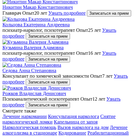
Никитин Макар Константинович
Главврач
Опыт20 лет
Узнать подробнее
Записаться на прием
Кольцова Екатерина Андреевна
психиатр-нарколог, психотерапевт
Опыт25 лет
Узнать
подробнее
Записаться на прием
Кузьмина Валерия Адамовна
психиатр-нарколог, психотерапевт
Опыт16 лет
Узнать
подробнее
Записаться на прием
Седова Анна Степановна
Консультант по химической зависимости
Опыт7 лет
Узнать
подробнее
Записаться на прием
Рожков Владислав Денисович
Психоаналитический психотерапевт
Опыт12 лет
Узнать
подробнее
Записаться на прием
Cмотрите также
Лечение наркомании
Консультация нарколога
Снятие
наркологической ломки
Капельница от запоя
Наркологическая помощь
Вызов нарколога на дом
Лечение
алкоголизма в стационаре
Кодирование
Реабилитационный