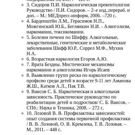
3. Сидоров П.И. Наркологическая превентология:
Руководство / П.И. Сидоров. – 2–е изд.,перераб. и
доп. – М.: МЕДпресс-информ, 2006. –720 с.
4. Барденштйн Л.М., Герасимов Н.П.,
Можгинский Ю.Б., Беглянкин Н.И. - Алкоголизм,
наркомании, токсикомании.
5. Болезни печени по Шиффу. Алкогольные,
лекарственные, генетические и метаболические
заболевания Шифф Ю.Р., Соррел М.Ф., Мухин
Н.А.
6. Возрастная наркология Егоров А.Ю.
7. Врата Бездны. Мистические механизмы
наркомании и алкоголизма Игорь Исаев
8. Выявление групп риска по наркологическому
профилю среди детей в возрасте 9-11 лет Аманова
Ж.Ш., Катков А.Л., Пак Т.В.
9. Ваисов С. Б. Наркотическая и алкогольная
зависимость. Практическое руководство по
реабилитации детей и подростков/ С. Б. Ваисов. –
СПб.: Наука и Техника, 2008. – 272 с.
10. Лозовой В. В. Профилактика зависимостей:
опыт создания системы первичной профилактики
/ В. В. Лозовой, О. В. Кремлева, Т. В. Лозовая. –
М., 2011. – 448 с.