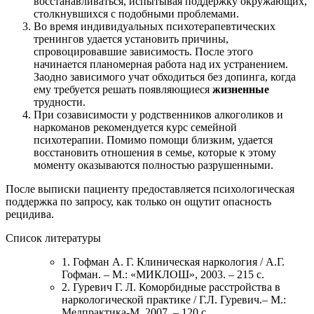
восстанавливаться, испытывая поддержку окружающих,
столкнувшихся с подобными проблемами.
Во время индивидуальных психотерапевтических
тренингов удается установить причины,
спровоцировавшие зависимость. После этого
начинается планомерная работа над их устранением.
Заодно зависимого учат обходиться без допинга, когда
ему требуется решать появляющиеся
жизненные
трудности.
При созависимости у родственников алкоголиков и
наркоманов рекомендуется курс семейной
психотерапии. Помимо помощи близким, удается
восстановить отношения в семье, которые к этому
моменту оказываются полностью разрушенными.
После выписки пациенту предоставляется психологическая
поддержка по запросу, как только он ощутит опасность
рецидива.
Список литературы
1. Гофман А. Г. Клиническая наркология / А.Г.
Гофман. – М.: «МИКЛОШ», 2003. – 215 с.
2. Гуревич Г. Л. Коморбидные расстройства в
наркологической практике / Г.Л. Гуревич.– М.:
Медпрактика-М, 2007. – 120 с.