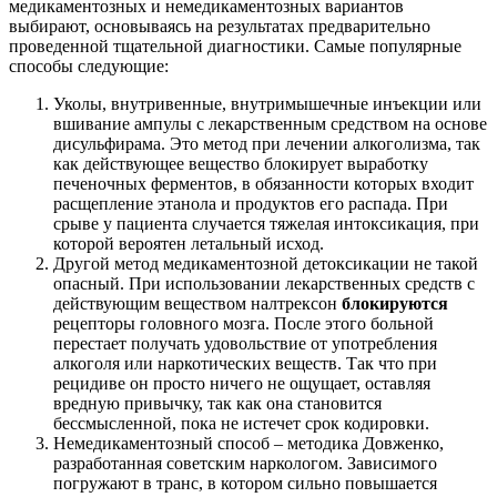
медикаментозных и немедикаментозных вариантов
выбирают, основываясь на результатах предварительно
проведенной тщательной диагностики. Самые популярные
способы следующие:
Уколы, внутривенные, внутримышечные инъекции или
вшивание ампулы с лекарственным средством на основе
дисульфирама. Это метод при лечении алкоголизма, так
как действующее вещество блокирует выработку
печеночных ферментов, в обязанности которых входит
расщепление этанола и продуктов его распада. При
срыве у пациента случается тяжелая интоксикация, при
которой вероятен летальный исход.
Другой метод медикаментозной детоксикации не такой
опасный. При использовании лекарственных средств с
действующим веществом налтрексон
блокируются
рецепторы головного мозга. После этого больной
перестает получать удовольствие от употребления
алкоголя или наркотических веществ. Так что при
рецидиве он просто ничего не ощущает, оставляя
вредную привычку, так как она становится
бессмысленной, пока не истечет срок кодировки.
Немедикаментозный способ – методика Довженко,
разработанная советским наркологом. Зависимого
погружают в транс, в котором сильно повышается