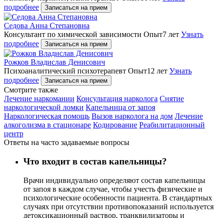
подробнее
Записаться на прием
Седова Анна Степановна
Консультант по химической зависимости
Опыт7 лет
Узнать
подробнее
Записаться на прием
Рожков Владислав Денисович
Психоаналитический психотерапевт
Опыт12 лет
Узнать
подробнее
Записаться на прием
Cмотрите также
Лечение наркомании
Консультация нарколога
Снятие
наркологической ломки
Капельница от запоя
Наркологическая помощь
Вызов нарколога на дом
Лечение
алкоголизма в стационаре
Кодирование
Реабилитационный
центр
Ответы на часто задаваемые вопросы
Что входит в состав капельницы?
Врачи индивидуально определяют состав капельницы
от запоя в каждом случае, чтобы учесть физические и
психологические особенности пациента. В стандартных
случаях при отсутствии противопоказаний используется
детоксикационный раствор, транквилизаторы и